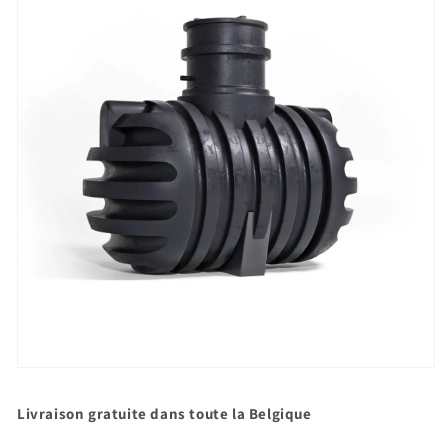
Ouvrir
le
média
Livraison gratuite dans toute la Belgique
1
dans