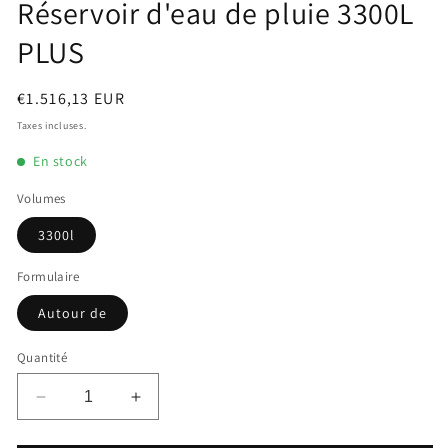
une
Réservoir d'eau de pluie 3300L
fenêtre
modale
PLUS
Prix
€1.516,13 EUR
habituel
Taxes incluses.
En stock
Volumes
3300l
Formulaire
Autour de
Quantité
Réduire
Augmenter
la
la
quantité
quantité