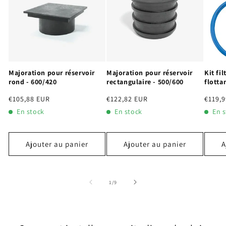
Majoration pour réservoir
Majoration pour réservoir
Kit fi
rond - 600/420
rectangulaire - 500/600
flotta
Prix
€105,88 EUR
Prix
€122,82 EUR
Prix
€119,
habituel
habituel
habit
En stock
En stock
En 
Ajouter au panier
Ajouter au panier
A
de
1
/
9