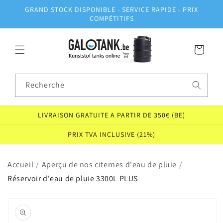
et
GRAND STOCK DISPONIBLE - SERVICE RAPIDE - PRIX
passer
COMPÉTITIFS
au
contenu
Panier
Recherche
LIVRAISON GRATUITE A PARTIR DE 350€ (BE)
PRIX TVA INCLUSIVE (21%)
Accueil
/
Aperçu de nos citernes d'eau de pluie
/
Réservoir d'eau de pluie 3300L PLUS
Passer aux
informations
produits