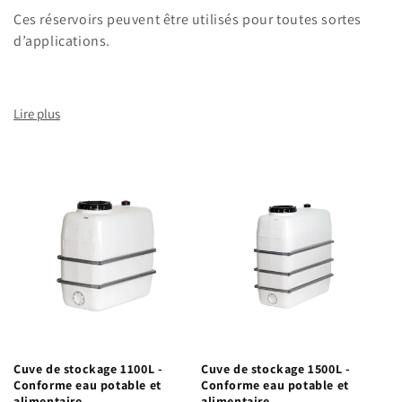
l
Ces réservoirs peuvent être utilisés pour toutes sortes
e
d’applications.
c
t
Lire plus
i
o
n
:
Cuve de stockage 1100L -
Cuve de stockage 1500L -
Conforme eau potable et
Conforme eau potable et
alimentaire
alimentaire