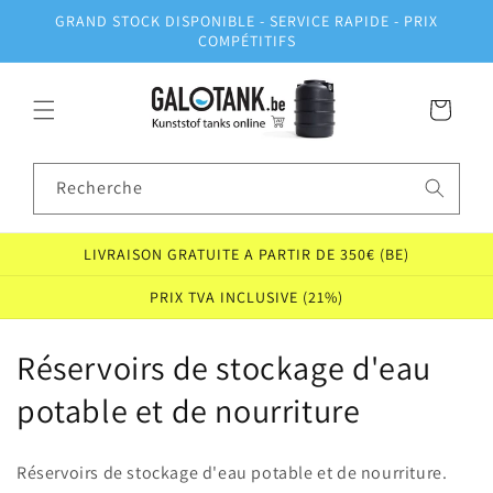
et
GRAND STOCK DISPONIBLE - SERVICE RAPIDE - PRIX
passer
COMPÉTITIFS
au
contenu
Panier
Recherche
LIVRAISON GRATUITE A PARTIR DE 350€ (BE)
PRIX TVA INCLUSIVE (21%)
C
Réservoirs de stockage d'eau
o
potable et de nourriture
l
Réservoirs de stockage d'eau potable et de nourriture.