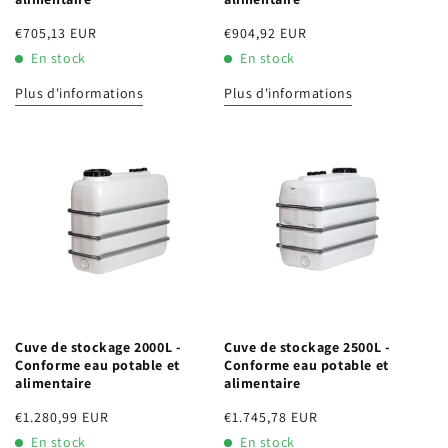
Prix
€705,13 EUR
Prix
€904,92 EUR
habituel
habituel
En stock
En stock
Plus d'informations
Plus d'informations
Cuve de stockage 2000L -
Cuve de stockage 2500L -
Conforme eau potable et
Conforme eau potable et
alimentaire
alimentaire
Prix
€1.280,99 EUR
Prix
€1.745,78 EUR
habituel
habituel
En stock
En stock