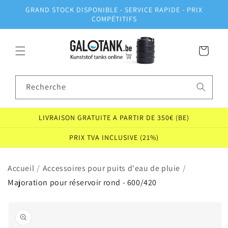
et
GRAND STOCK DISPONIBLE - SERVICE RAPIDE - PRIX
passer
COMPÉTITIFS
au
contenu
Panier
Recherche
LIVRAISON GRATUITE A PARTIR DE 350€ (BE)
PRIX TVA INCLUSIVE (21%)
Accueil
/
Accessoires pour puits d'eau de pluie
/
Majoration pour réservoir rond - 600/420
Passer aux
informations
produits