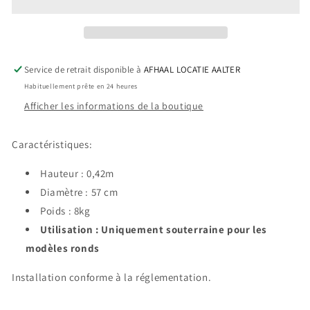
réservoir
réservoir
rond
rond
-
-
600/420
600/420
Service de retrait disponible à
AFHAAL LOCATIE AALTER
Habituellement prête en 24 heures
Afficher les informations de la boutique
Caractéristiques:
Hauteur : 0,42m
Diamètre : 57 cm
Poids : 8kg
Utilisation : Uniquement souterraine pour les
modèles ronds
Installation conforme à la réglementation.