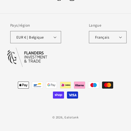
Facebook
Instagram
Pays/région
Langue
EUR € | Belgique
Français
Moyens
de
paiement
© 2026,
Galotank