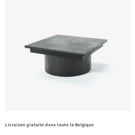
Ouvrir
le
média
Livraison gratuite dans toute la Belgique
1
dans