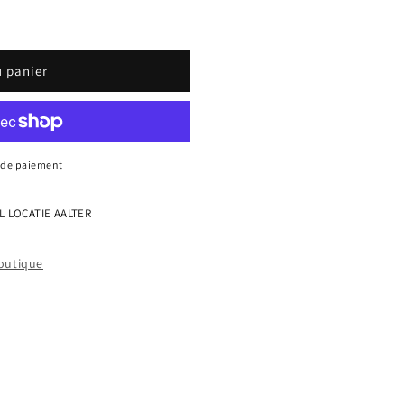
u panier
 de paiement
L LOCATIE AALTER
boutique