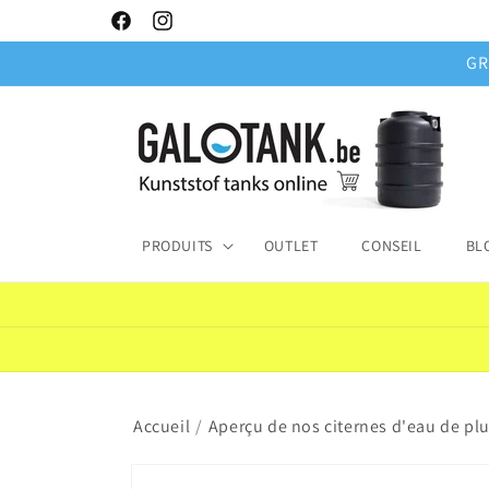
et
passer
Facebook
Instagram
au
GR
contenu
PRODUITS
OUTLET
CONSEIL
BL
Accueil
/
Aperçu de nos citernes d'eau de plu
Passer aux
informations