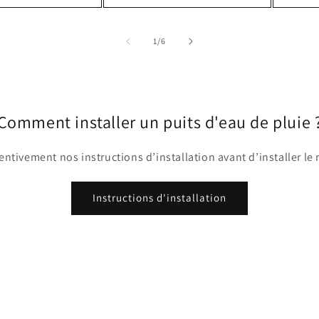
de
1
/
6
Comment installer un puits d'eau de pluie 
entivement nos instructions d’installation avant d’installer le 
Instructions d'installation