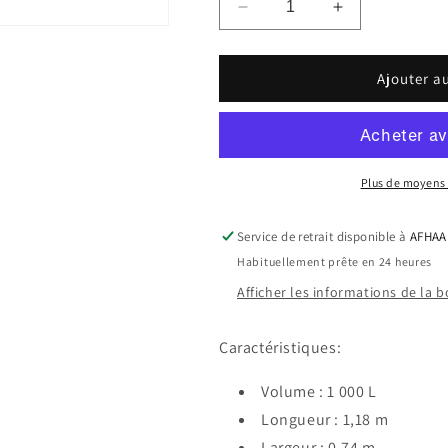
Réduire
Augmenter
la
la
quantité
quantité
de
de
Ajouter a
Puits
Puits
d&#39;eau
d&#39;eau
de
de
pluie
pluie
1000L
1000L
Plus de moyens
Rectangulaire
Rectangulaire
Service de retrait disponible à
AFHAA
Habituellement prête en 24 heures
Afficher les informations de la 
Caractéristiques:
Volume : 1 000 L
Longueur : 1,18 m
Largeur : 0,74 m