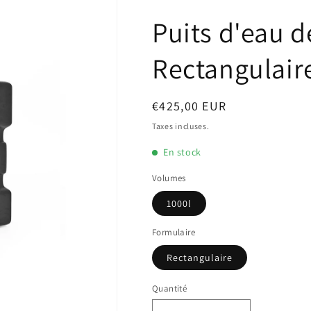
Puits d'eau d
Rectangulair
Prix
€425,00 EUR
habituel
Taxes incluses.
En stock
Volumes
1000l
Formulaire
Rectangulaire
Quantité