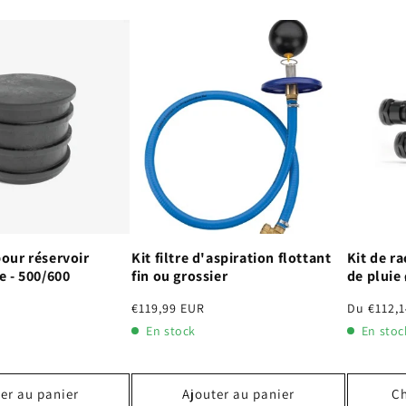
our réservoir
Kit filtre d'aspiration flottant
Kit de r
e - 500/600
fin ou grossier
de pluie
Prix
€119,99 EUR
Prix
Du €112,
habituel
habituel
En stock
En stoc
er au panier
Ajouter au panier
Ch