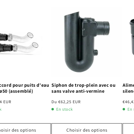
accord pour puits d'eau
Siphon de trop-plein avec ou
Alim
 ø50 (assemblé)
sans valve anti-vermine
silen
14 EUR
Prix
Du €62,25 EUR
Prix
€46,4
habituel
habit
k
En stock
En 
oisir des options
Choisir des options