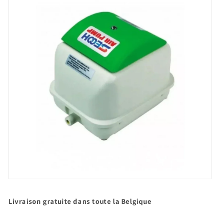
Ouvrir
le
média
Livraison gratuite dans toute la Belgique
1
dans