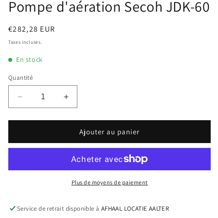
une
Pompe d'aération Secoh JDK-60
fenêtre
modale
Prix
€282,28 EUR
habituel
Taxes incluses.
En stock
Quantité
Réduire
Augmenter
la
la
quantité
quantité
de
de
Ajouter au panier
Pompe
Pompe
d&#39;aération
d&#39;aération
Secoh
Secoh
JDK-
JDK-
60
60
Plus de moyens de paiement
Service de retrait disponible à
AFHAAL LOCATIE AALTER