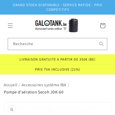
et
GRAND STOCK DISPONIBLE - SERVICE RAPIDE - PRIX
passer
COMPÉTITIFS
au
contenu
Panier
Recherche
LIVRAISON GRATUITE A PARTIR DE 350€ (BE)
PRIX TVA INCLUSIVE (21%)
Accueil
/
Accessoires système IBA
/
Pompe d'aération Secoh JDK-60
Passer aux
informations
produits