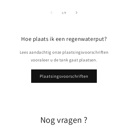
van
1
/
9
Hoe plaats ik een regenwaterput?
Lees aandachtig onze plaatsingsvoorschriften
vooraleer u de tank gaat plaatsen.
Plaatsingsvoorschriften
Nog vragen ?