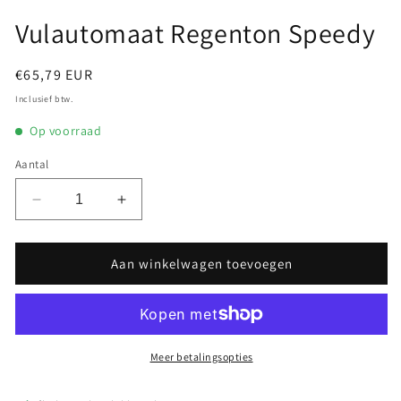
Vulautomaat Regenton Speedy
Normale
€65,79 EUR
prijs
Inclusief btw.
Op voorraad
Aantal
Aantal
Aantal
verlagen
verhogen
voor
voor
Vulautomaat
Vulautomaat
Aan winkelwagen toevoegen
Regenton
Regenton
Speedy
Speedy
Meer betalingsopties