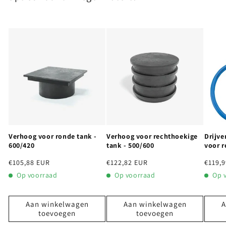
Verhoog voor ronde tank -
Verhoog voor rechthoekige
Drijve
600/420
tank - 500/600
voor 
Normale
€105,88 EUR
Normale
€122,82 EUR
Norma
€119,
prijs
prijs
prijs
Op voorraad
Op voorraad
Op 
Aan winkelwagen
Aan winkelwagen
A
toevoegen
toevoegen