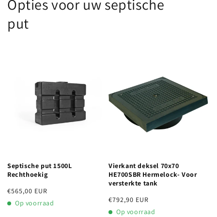
Opties voor uw septische
put
Septische put 1500L
Vierkant deksel 70x70
Rechthoekig
HE700SBR Hermelock- Voor
versterkte tank
Normale
€565,00 EUR
Normale
€792,90 EUR
prijs
Op voorraad
prijs
Op voorraad