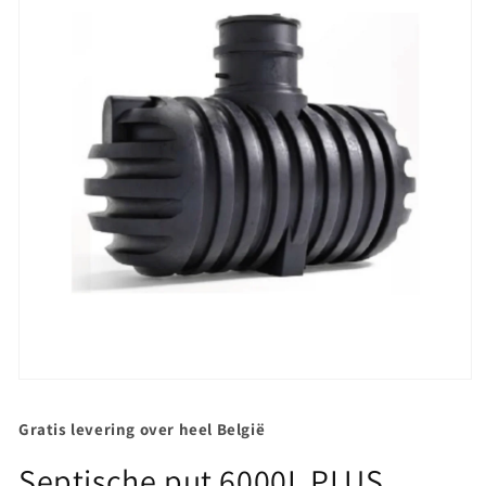
Media
1
openen
Gratis levering over heel België
in
modaal
Septische put 6000L PLUS