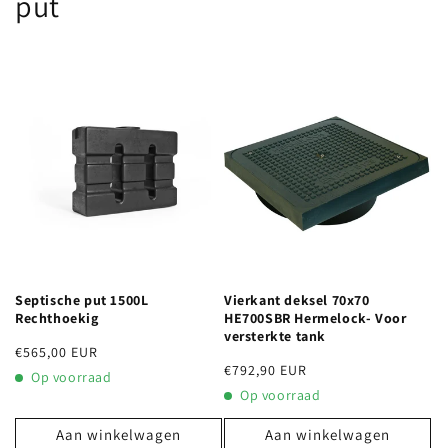
put
Septische put 1500L
Vierkant deksel 70x70
Rechthoekig
HE700SBR Hermelock- Voor
versterkte tank
Normale
€565,00 EUR
Normale
€792,90 EUR
prijs
Op voorraad
prijs
Op voorraad
Aan winkelwagen
Aan winkelwagen