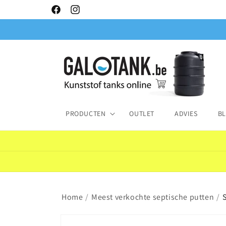
Meteen
naar de
Facebook
Instagram
content
PRODUCTEN
OUTLET
ADVIES
B
Home
/
Meest verkochte septische putten
/
Ga direct naar