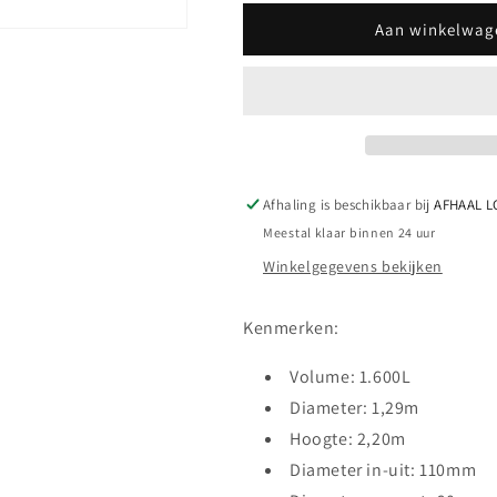
voor
voor
Septische
Septische
Aan winkelwag
put
put
1600L
1600L
PLUS
PLUS
Afhaling is beschikbaar bij
AFHAAL L
Meestal klaar binnen 24 uur
Winkelgegevens bekijken
Kenmerken:
Volume: 1.600L
Diameter: 1,29m
Hoogte: 2,20m
Diameter in-uit: 110mm