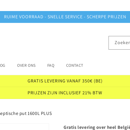
RUIME VOORRAAD - SNELLE SERVICE - SCHERPE PRIJZEN
Zoeke
LOG
OVER ONS
FAQ
CONTACT
GRATIS LEVERING VANAF 350€ (BE)
PRIJZEN ZIJN INCLUSIEF 21% BTW
Septische put 1600L PLUS
Gratis levering over heel Belgi