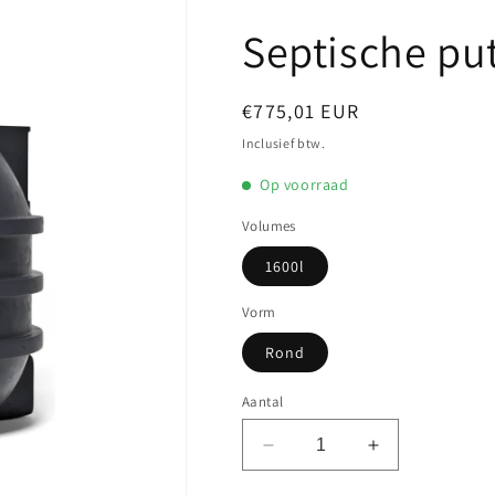
Septische pu
Normale
€775,01 EUR
prijs
Inclusief btw.
Op voorraad
Volumes
1600l
Vorm
Rond
Aantal
Aantal
Aantal
verlagen
verhogen