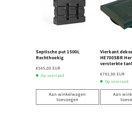
Septische put 1500L
Vierkant deks
Rechthoekig
HE700SBR Her
versterkte tan
Normale
€565,00 EUR
Normale
€792,90 EUR
prijs
Op voorraad
prijs
Op voorraad
Aan winkelwagen
Aan win
toevoegen
toev