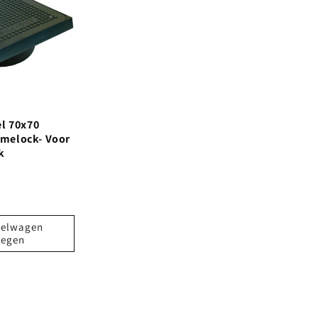
el 70x70
melock- Voor
k
kelwagen
oegen