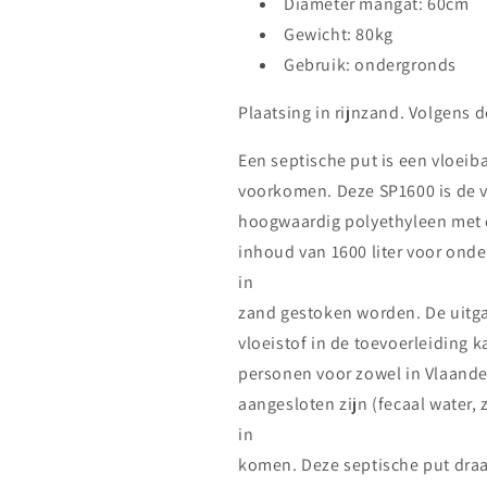
Diameter mangat: 60cm
Gewicht: 80kg
Gebruik: ondergronds
Plaatsing in rijnzand. Volgens 
Een septische put is een vloeib
voorkomen. Deze SP1600 is de ve
hoogwaardig polyethyleen met
inhoud van 1600 liter voor ond
in
zand gestoken worden. De uitgan
vloeistof in de toevoerleiding k
personen voor zowel in Vlaandere
aangesloten zijn (fecaal water,
in
komen. Deze septische put draa