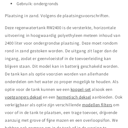
Gebruik: ondergronds
Plaatsing in zand. Volgens de plaatsingsvoorschriften.
Deze regenwatertank RW2400 is de versterkte, horizontale
uitvoering in hoogwaardig polyethyleen meteen inhoud van
2400 liter voor ondergrondse plaatsing. Deze moet rondom
rond in zand gestoken worden. De uitgang zit lager dan de
ingang, zodat er geenvloeistof in de toevoerleiding kan
blijven staan. Dit model kan in batterij geschakeld worden.
De tank kan als optie voorzien worden van allerhande
onderdelen om het water zo proper mogelijk te houden. Als
optie voor de tank kunnen we een
koppel-set
alsook een
voetgangers deksel
en een
hermetisch deksel
aanbieden. Ook
verkrijgbaar als optie zijn verschillende
modellen filters
om
voor of in de tank te plaatsen, een trage toevoer, drijvende
aanzuig met grove of fijne mazen en een overloopsifon. We
hebben ook pompen om in de tank of in de woning te