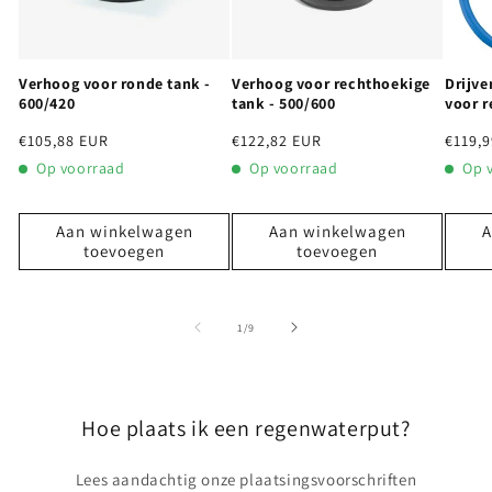
Verhoog voor ronde tank -
Verhoog voor rechthoekige
Drijve
600/420
tank - 500/600
voor 
Normale
€105,88 EUR
Normale
€122,82 EUR
Norma
€119,
prijs
prijs
prijs
Op voorraad
Op voorraad
Op 
Aan winkelwagen
Aan winkelwagen
A
toevoegen
toevoegen
van
1
/
9
Hoe plaats ik een regenwaterput?
Lees aandachtig onze plaatsingsvoorschriften