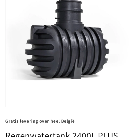
Media
1
openen
Gratis levering over heel België
in
modaal
Regenwatertank 2400L PLUS