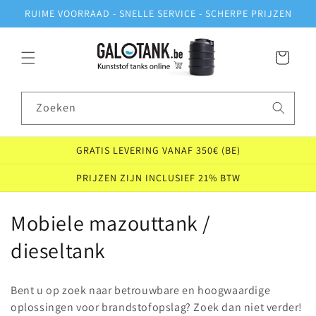
Meteen
RUIME VOORRAAD - SNELLE SERVICE - SCHERPE PRIJZEN
naar de
content
Winkelwagen
Zoeken
GRATIS LEVERING VANAF 350€ (BE)
PRIJZEN ZIJN INCLUSIEF 21% BTW
C
Mobiele mazouttank /
o
dieseltank
l
Bent u op zoek naar betrouwbare en hoogwaardige
l
oplossingen voor brandstofopslag? Zoek dan niet verder!